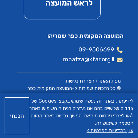
לראש המועצה
המועצה המקומית כפר שמריהו
09-9506699
moatza@kfar.org.il
מפת האתר
•
הצהרת נגישות
© כל הזכויות שמורות ל-המועצה המקומית כפר
שמריהו
לידיעתך, באתר זה נעשה שימוש בקבצי Cookies של
צדדים שלישיים בהם אנו נעזרים לניתוח השימוש באתר
האתר פותח על ידי
א.ש בינה
הבנתי
ו/או לצרכי פרסום מותאם. המשך גלישה באתר מהווה
הסכמה לשימוש זה.
עיון במדיניות הפרטיות >