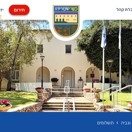
חירום
יז
בלת קהל
וגביה
תשלומים