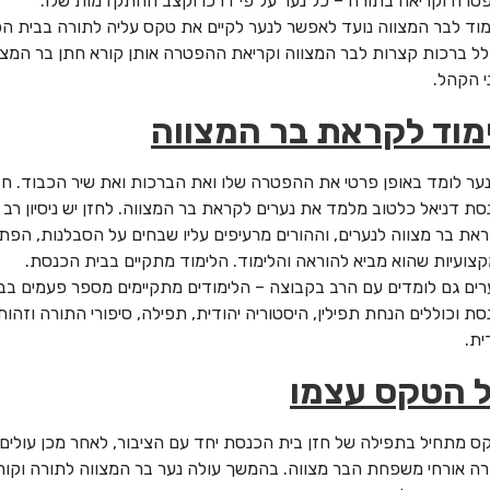
טרה וקריאה בתורה – כל נער על פי דרכו וקצב ההתקדמות שלו.
מוד לבר המצווה נועד לאפשר לנער לקיים את טקס
עליה לתורה בבית הכ
לל ברכות קצרות לבר המצווה וקריאת ההפטרה אותן קורא חתן בר המצו
י הקהל.
מוד לקראת בר המצווה
ער לומד באופן פרטי את ההפטרה שלו ואת הברכות ואת שיר הכבוד. חז
ת דניאל כלטוב מלמד את נערים לקראת בר המצווה. לחזן יש ניסיון רב
את בר מצווה לנערים, וההורים מרעיפים עליו שבחים על הסבלנות, הפת
צועיות שהוא מביא להוראה והלימוד. הלימוד מתקיים בבית הכנסת.
רים גם לומדים עם הרב בקבוצה – הלימודים מתקיימים מספר פעמים בב
ת וכוללים הנחת תפילין, היסטוריה יהודית, תפילה, סיפורי התורה וזהות
ית.
 הטקס עצמו
ס מתחיל בתפילה של חזן בית הכנסת יחד עם הציבור, לאחר מכן עולים
רה אורחי משפחת הבר מצווה. בהמשך עולה נער בר המצווה לתורה וקור