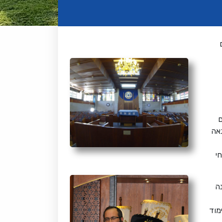
ם
אה
י
ה
מוד