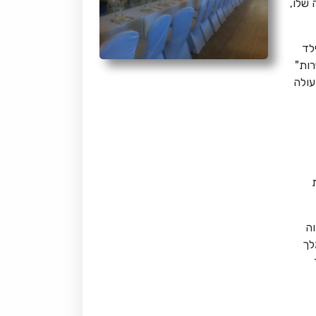
שלו,
לד
רות"
עולה
וה
לך