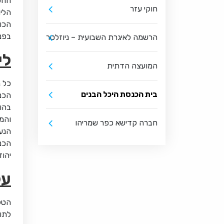
ההפ
חוקי עזר
הלי
הכו
בפנ
הרשמה לאיגרת השבועית – ניוזלטר
לי
המועצה הדתית
כל נ
בית הכנסת היכל הבנים
הכנס
בהור
והמק
חברה קדישא כפר שמריהו
הנע
הכנס
יהוד
על
הטק
לתו