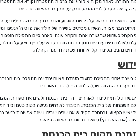
ות התורה. לאחר מכן הוא קורא את ברכות ההפטרה וקורא את ההפטרה 
 הקריאה הקהל לפי המנהג זורק על חתן בר המצווה סוכריות.
שך נושא הרב דרשה על פרשת השבוע ושוזר בתוך הדרשה מילים על הי
אירוע הבר מצווה. האירוע מסתיים בשירה של הילד את פיוט ה"אנעים זמי
י הקהל כשהוא שר שורה אחת והקהל עונה. לאחר סיום התפילה הציבור 
ה לאולם האירועים שם חתן בר המצווה מקדש על היין ובוצע על החלה,
רחים נהנים מכיבוד קל וארוחת שבת יחד עם הקהילה.
דוש
ג בשבת אחרי התפילה לסעוד סעודת מצווה יחד עם מתפללי בית הכנסת
ד נער בר המצווה שעלה לתורה - לכבוד האורחים.
פשרות להזמין כיבוד לאורחים דרך בית הכנסת ולקיים את סעודת המצו
לם השמחות של בית הכנסת. הכיבוד לאורחים נעשה בטוב טעם וכיד המ
די איש מקצוע, ובמהלך הקידוש אנו שרים שירים, וישנה אפשרות לנער בר
ווה (אם הוא חפץ) לשאת דרשת בר מצווה מפוארת.
מנת מקום בית הכנסת