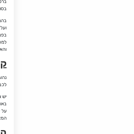
ברכ
בסוף
בהמ
ועל 
בפנ
למעל
והאו
קי
נהו
לכבו
יש א
באו
על י
המצ
הז