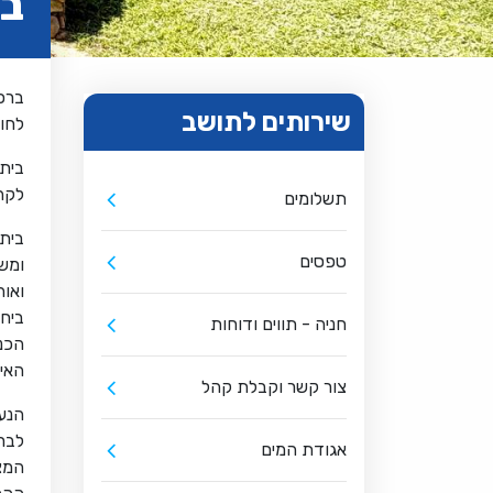
בי
ברכו
שירותים לתושב
לחוו
בית 
לקה
תשלומים
בית 
טפסים
ומש
ואו
ביח
חניה - תווים ודוחות
הכנ
האי
צור קשר וקבלת קהל
הנע
לבר 
אגודת המים
המצ