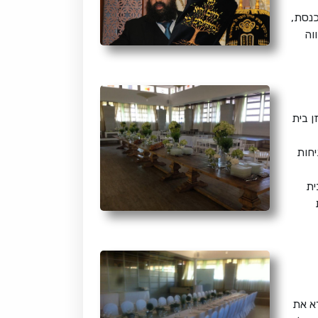
נסת,
וה
ן בית
יחות
ית
א את