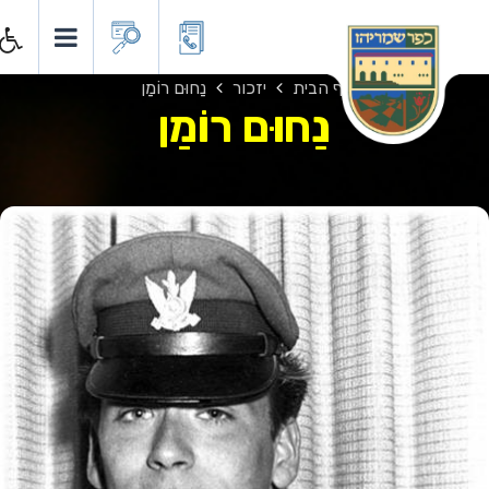
דף הבית
יזכור
נַחוּם רוֹמַן
נַחוּם רוֹמַן