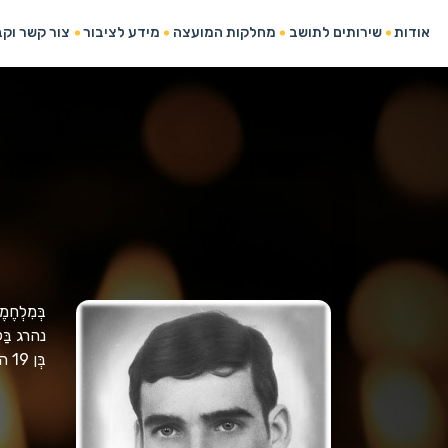
אודות
שירותים לתושב
מחלקות המועצה
מידע לציבור
צור קשר וק
בְּמִלְחֶמ
נהרג בַּקְ
בְּן 19 היה בְּנופְלו.