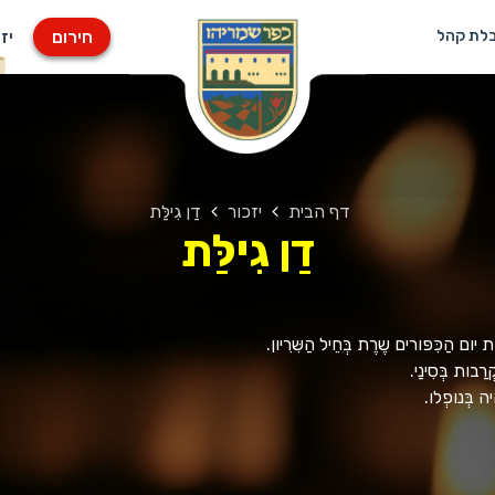
חירום
יז
בלת קהל
דף הבית
יזכור
דַן גִילַּת
דַן גִילַּת
ֶת יום הַכִּפּורים שֶרֶת בְּחֵיל הַשִּרִיון.
רַבות בְּסִינַי.