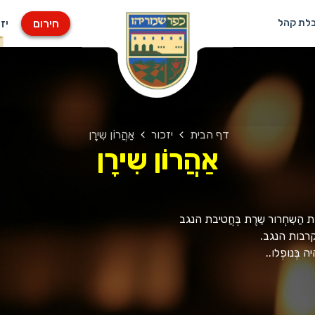
חירום
יז
בלת קהל
דף הבית
יזכור
אַהֲרוֹן שִירָן
אַהֲרוֹן שִירָן
מֶת הַשִחְרור שֵרֶת בְּחֲטיבת הנגב
קרבות הנגב.