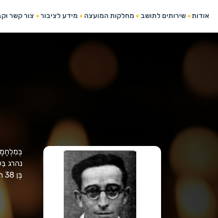
אודות
שירותים לתושב
מחלקות המועצה
מידע לציבור
צור קשר וק
בְּמִלְחֶ
נהרג בִּ
בְּן 38 היה בְּנופְלו..