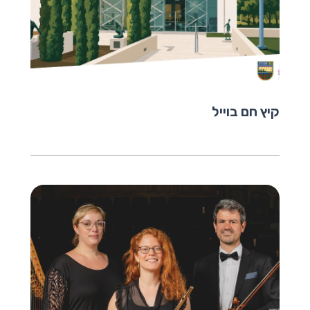
קיץ חם בוייל