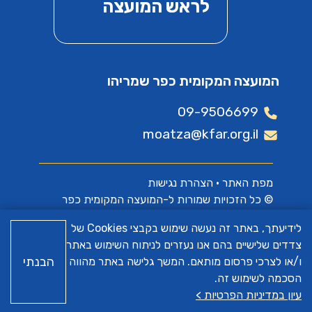
לראש המועצה
המועצה המקומית כפר שמריהו
09-9506699
moatza@kfar.org.il
מפת האתר
•
הצהרת נגישות
© כל הזכויות שמורות ל-המועצה המקומית כפר
שמריהו
לידיעתך, באתר זה נעשה שימוש בקבצי Cookies של
צדדים שלישיים בהם אנו נעזרים לניתוח השימוש באתר
האתר פותח על ידי
א.ש בינה
הבנתי
ו/או לצרכי פרסום מותאם. המשך גלישה באתר מהווה
הסכמה לשימוש זה.
עיון במדיניות הפרטיות >